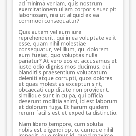
ad minima veniam, quis nostrum
exercitationem ullam corporis suscipit
laboriosam, nisi ut aliquid ex ea
commodi consequatur?
Quis autem vel eum iure
reprehenderit, qui in ea voluptate velit
esse, quam nihil molestiae
consequatur, vel illum, qui dolorem
eum fugiat, quo voluptas nulla
pariatur? At vero eos et accusamus et
iusto odio dignissimos ducimus, qui
blanditiis praesentium voluptatum
deleniti atque corrupti, quos dolores
et quas molestias excepturi sint,
obcaecati cupiditate non provident,
similique sunt in culpa, qui officia
deserunt mollitia animi, id est laborum
et dolorum fuga. Et harum quidem
rerum facilis est et expedita distinctio.
Nam libero tempore, cum soluta
nobis est eligendi optio, cumque nihil
impedit, quo minus id, quod maxime