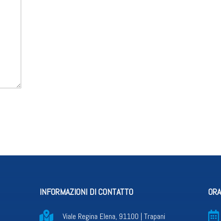
INFORMAZIONI DI CONTATTO
ORA


Viale Regina Elena, 91100 | Trapani