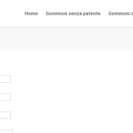
Home
Home
Gommoni senza patente
Gommoni senza patente
Gommoni con pate
Gommoni c