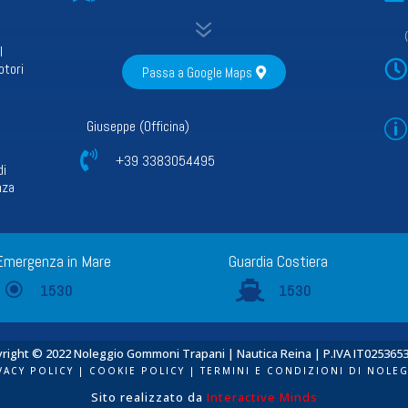
7
l

otori
Passa a Google Maps
Giuseppe (Officina)
p

+39 3383054495
di
nza
Emergenza in Mare
Guardia Costiera
\

1530
1530
right © 2022 Noleggio Gommoni Trapani | Nautica Reina | P.IVA IT025365
VACY POLICY
|
COOKIE POLICY
|
TERMINI E CONDIZIONI DI NOLE
Sito realizzato da
Interactive Minds